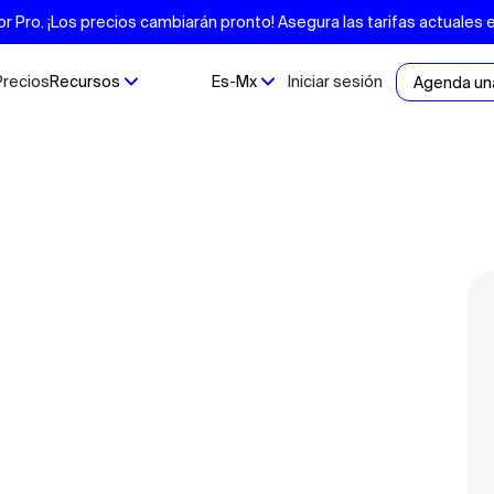
Pro. ¡Los precios cambiarán pronto! Asegura las tarifas actuales 
Precios
Recursos
Es-Mx
Iniciar sesión
Agenda un