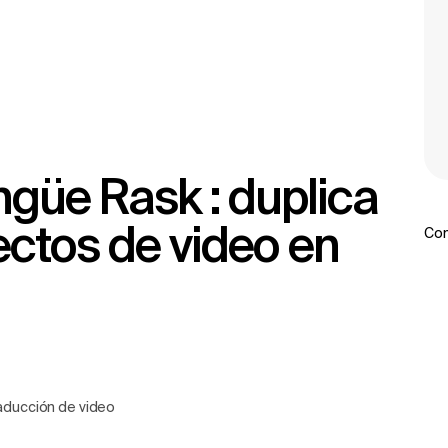
ctos de video en
Com
aducción de video