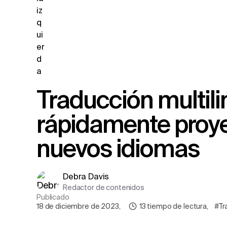
Traducción multilingüe Rask : duplica
rápidamente proye
nuevos idiomas
Debra Davis
Redactor de contenidos
Publicado
18 de diciembre de 2023
,
13
tiempo de lectura
,
#Tr