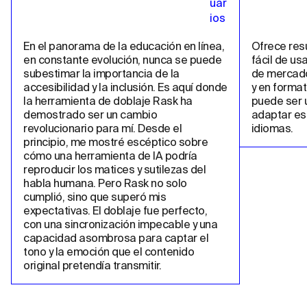
En el panorama de la educación en línea, 
Ofrece resu
en constante evolución, nunca se puede 
fácil de us
subestimar la importancia de la 
de mercado
accesibilidad y la inclusión. Es aquí donde 
y en format
la herramienta de doblaje Rask ha 
puede ser u
demostrado ser un cambio 
adaptar est
revolucionario para mí. Desde el 
idiomas.
principio, me mostré escéptico sobre 
cómo una herramienta de IA podría 
reproducir los matices y sutilezas del 
habla humana. Pero Rask no solo 
cumplió, sino que superó mis 
expectativas. El doblaje fue perfecto, 
con una sincronización impecable y una 
capacidad asombrosa para captar el 
tono y la emoción que el contenido 
original pretendía transmitir.