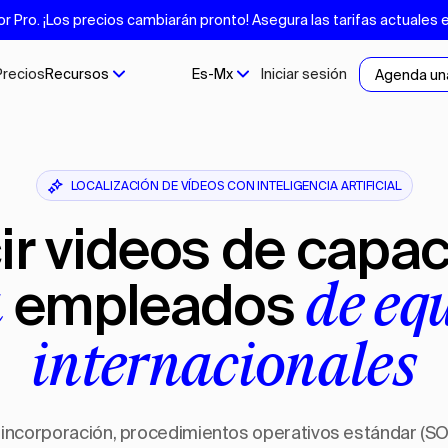
Pro. ¡Los precios cambiarán pronto! Asegura las tarifas actuales 
Precios
Recursos
Es-Mx
Iniciar sesión
Agenda un
LOCALIZACIÓN DE VÍDEOS CON INTELIGENCIA ARTIFICIAL
cir videos de capac
empleados
a
de eq
internacionales
incorporación, procedimientos operativos estándar (SO