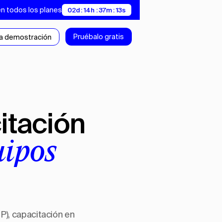
en todos los planes
02d : 14h : 37m : 12s
Pruébalo gratis
a demostración
itación
uipos
P), capacitación en