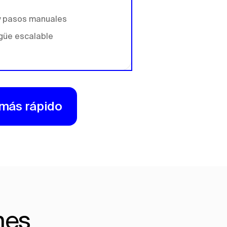
y pasos manuales
ngüe escalable
 más rápido
nes