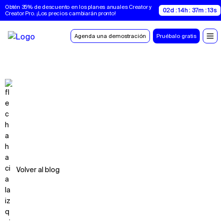
Obtén 35% de descuento en los planes anuales Creator y 
02d : 14h : 37m : 12s
Creator Pro. ¡Los precios cambiarán pronto!
Agenda una demostración
Pruébalo gratis
Volver al blog