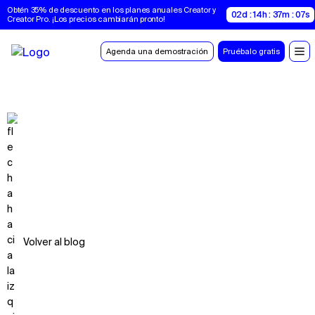
Obtén 35% de descuento en los planes anuales Creator y 
02d : 14h : 37m : 06s
Creator Pro. ¡Los precios cambiarán pronto!
Agenda una demostración
Pruébalo gratis
Volver al blog