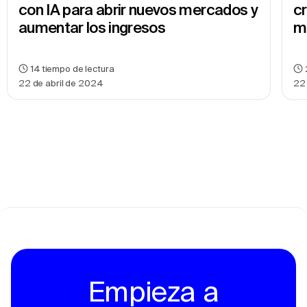
con IA para abrir nuevos mercados y 
cr
aumentar los ingresos
m
14
tiempo de lectura
22 de abril de 2024
22
Empieza a