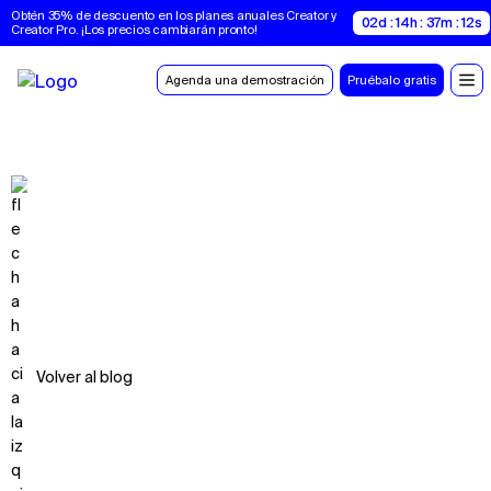
Obtén 35% de descuento en los planes anuales Creator y 
02d : 14h : 37m : 11s
Creator Pro. ¡Los precios cambiarán pronto!
Agenda una demostración
Pruébalo gratis
Volver al blog