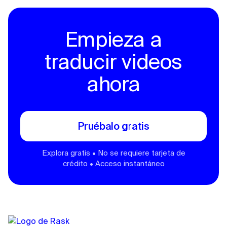
Empieza a
traducir videos
ahora
Pruébalo gratis
Explora gratis • No se requiere tarjeta de
crédito • Acceso instantáneo