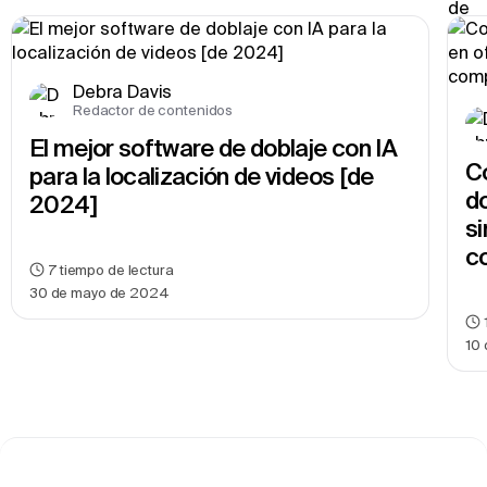
Debra Davis
Redactor de contenidos
El mejor software de doblaje con IA 
Co
para la localización de videos [de 
do
2024]
si
c
7
tiempo de lectura
30 de mayo de 2024
10