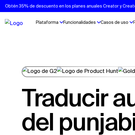
Obtén 35% de descuento en los planes anuales Creator y Creator 
Plataforma
Funcionalidades
Casos de uso
Traducir audio
del punjabi