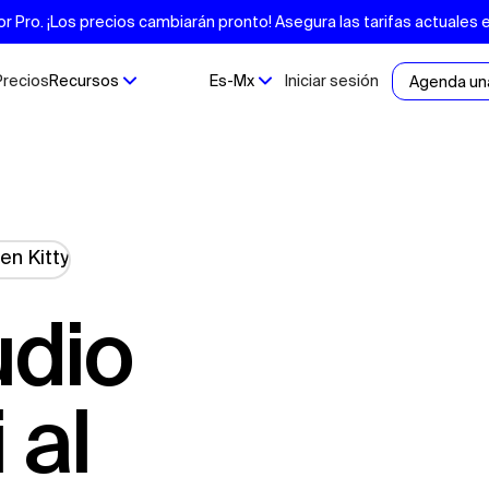
Pro. ¡Los precios cambiarán pronto! Asegura las tarifas actuales 
Precios
Recursos
Es-Mx
Iniciar sesión
Agenda un
 al