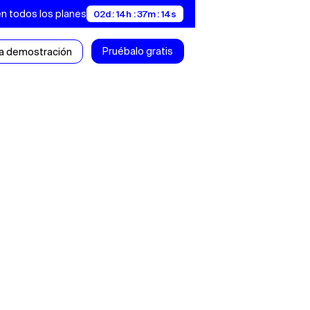
en todos los planes
02d : 14h : 37m : 13s
Pruébalo gratis
a demostración